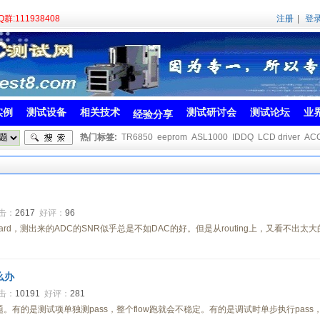
111938408
注册
|
登
实例
测试设备
相关技术
测试研讨会
测试论坛
业
经验分享
热门标签:
TR6850
eeprom
ASL1000
IDDQ
LCD driver
AC
击：
2617
好评：
96
board，测出来的ADC的SNR似乎总是不如DAC的好。但是从routing上，又看不
么办
击：
10191
好评：
281
有的是测试项单独测pass，整个flow跑就会不稳定。有的是调试时单步执行pass，测