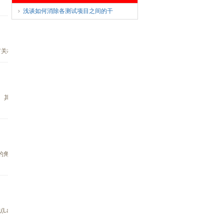
浅谈如何消除各测试项目之间的干
有关标准对脉冲测试的要求及实现的方法。并介绍...
试。其中一项就是测量器件的时序，这时必须用到
的角度来看,输入固定的信息一般总是可以获得确定
Laser Fuse)。Fuse为电子产品中之关键性零组