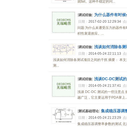
就fail。这种不稳定的问...
为什么器件有时候
[
调试经验
]
日期：
2017-02-20 12:29:34
点
问题:为什么未遭受压力的器件有
积性衰退效应。...
浅谈如何消除各测
[
调试经验
]
日期：
2014-05-24 22:11:13
点
浅谈如何消除各测试项目之间的干扰 摘要： 本文
测...
浅谈DC-DC测试
[
调试经验
]
日期：
2014-05-24 21:37:41
点
浅谈 DC-DC 测试的一些注意点
越广泛，它主要运用于PDA掌上..
集成稳压器调
[
测试基础理论
]
日期：
2014-05-24 21:23:29
点
集成稳压器调整率参数的测试 北