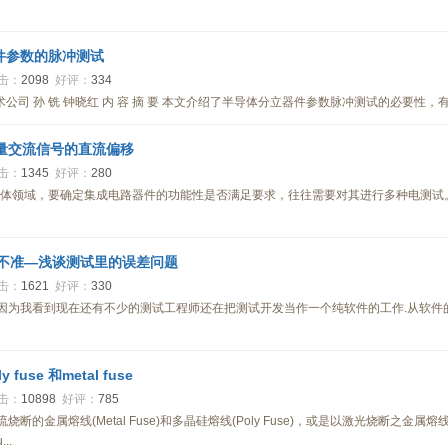
件参数的脉冲测试
击：
2098
好评：
334
司 孙 铣 钟晓红 内 容 摘 要 本文介绍了半导体分立器件参数脉冲测试的必要性，
量交流信号的直流偏移
击：
1345
好评：
280
半导体领域，要确定集成电路器件的功能性是否满足要求，往往需要对其进行多种电测
不准—浅谈测试里的误差问题
击：
1621
好评：
330
因为我看到现在还有不少的测试工程师还在把测试开发当作一个纯软件的工作.从软件
 fuse 和metal fuse
击：
10898
好评：
785
断的金属熔线(Metal Fuse)和多晶硅熔线(Poly Fuse)，或是以激光烧断之金属熔线(
..