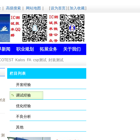
录
|
高级搜索
|
网站地图
|
[
设为首页
] [
加入收藏
]
界新闻
职业规划
拓展业务
关于我们
COTEST
Kalos
FA
csp测试
封装测试
栏目列表
开发经验
调试经验
出太大的差异。无论是电源、地的设计，还是信号的
优化经验
不良分析
其他
试项整体跑就fail。有的是手测pass，量产一跑