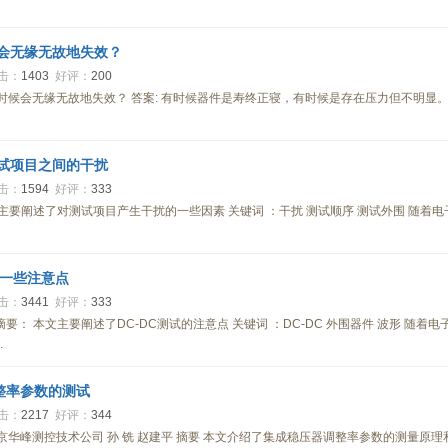
会无缘无故地失效？
击：
1403
好评：
200
时候会无缘无故地失效？ 答案: 有时候器件是寿终正寝，有时候是存在压力但不明显
试项目之间的干扰
击：
1594
好评：
333
主要阐述了对测试项目产生干扰的一些因素 关键词 ：干扰 测试顺序 测试外围 随
的一些注意点
击：
3441
好评：
333
 摘要： 本文主要阐述了DC-DC测试的注意点 关键词 ：DC-DC 外围器件 波形 随
.
整率参数的测试
击：
2217
好评：
344
京华峰测控技术公司 孙 铣 赵建平 摘要 本文介绍了集成稳压器调整率参数的测量原