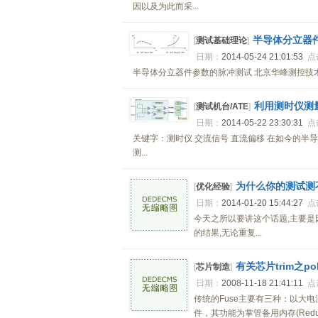
因以及为此而采...
半导体分立器
[
测试基础理论
]
日期：
2014-05-24 21:01:53
点
半导体分立器件参数的脉冲测试 北京华峰测控技术公
利用测时仪测
[
测试机台/ATE
]
日期：
2014-05-22 23:30:31
点
关键字：测时仪 交流信号 直流偏移 在如今的
测...
为什么你的测试测
[
优化经验
]
日期：
2014-01-20 15:44:27
点
今天之所以要讲这个话题,主要是
的结果,无论重复...
有关芯片trim之poly
[
芯片制造
]
日期：
2008-11-18 21:41:11
点
传统的Fuse主要有三种：以大电流烧
件，其功能为掌管备用内存(Redu.