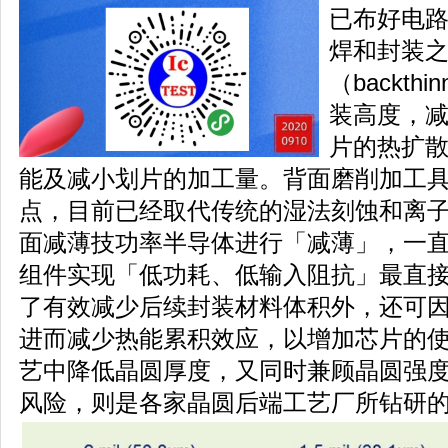
已布好电
焊和封装
（backth
装高度，
片的热扩
能及减小划片的加工量。背面磨削加工
点，目前已经取代传统的湿法刻蚀和离
面减薄技功率半导体进行「减薄」，一
组件实现「低功耗、低输入阻抗」最直
了有效减少后续封装材料体积外，还可因降低
进而减少热能累积效应，以增加芯片的
艺中降低晶圆厚度，又同时兼顾晶圆强
风险，则是各家晶圆后端工艺厂所钻研