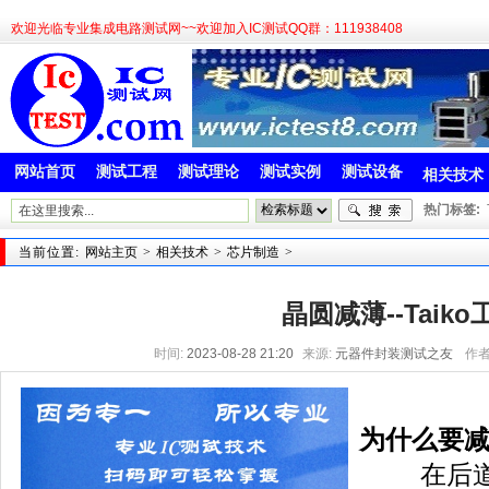
欢迎光临专业集成电路测试网~~欢迎加入IC测试QQ群：111938408
网站首页
测试工程
测试理论
测试实例
测试设备
相关技术
热门标签:
当前位置:
网站主页
>
相关技术
>
芯片制造
>
晶圆减薄--Taiko
时间:
2023-08-28 21:20
来源:
元器件封装测试之友
作者
为什么要
在后道制