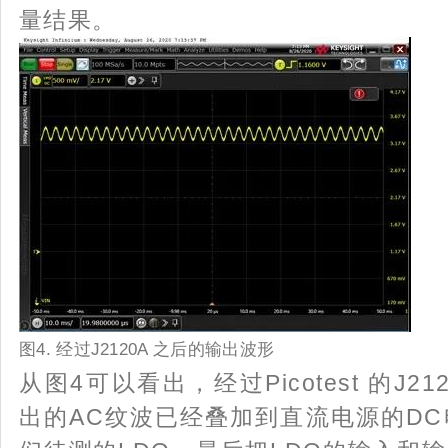
量结果。
图4. 经过J2120A 之后的输出波形
从图4可以看出，经过Picotest 的J2
出的AC纹波已经叠加到直流电源的D