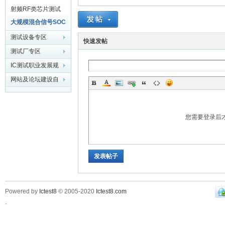
射频RF类芯片测试
技术
大规模混合信号SOC
测
芯片测试技术
测试设备专区
快速发帖
测试厂专区
IC测试职业发展规
划
网站及论坛建设自
由灌水区
您需要登录后
试
发表帖子
Powered by
Ictest8
© 2005-2020
Ictest8.com
.